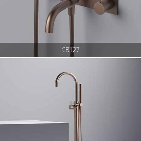
CB127