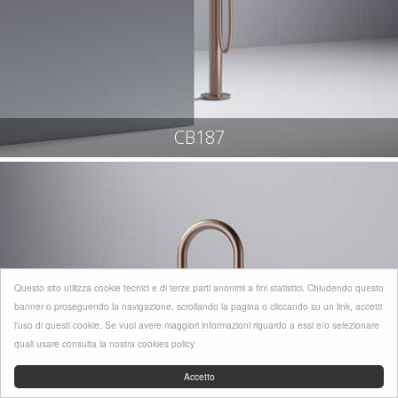
CB187
Questo sito utilizza cookie tecnici e di terze parti anonimi a fini statistici. Chiudendo questo
banner o proseguendo la navigazione, scrollando la pagina o cliccando su un link, accetti
l'uso di questi cookie. Se vuoi avere maggiori informazioni riguardo a essi e/o selezionare
quali usare consulta la nostra cookies policy
Accetto