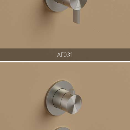
AF031